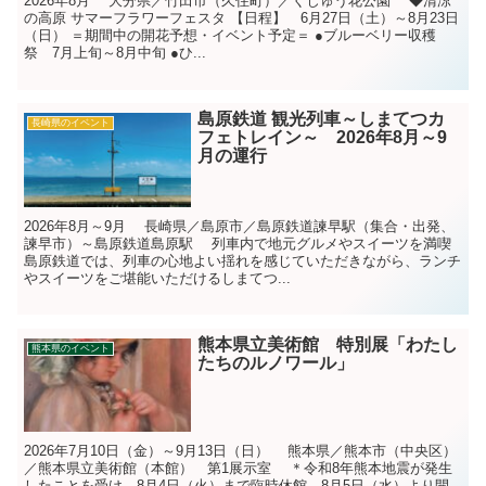
2026年8月 大分県／竹田市（久住町）／くじゅう花公園 ◆清涼
の高原 サマーフラワーフェスタ 【日程】 6月27日（土）～8月23日
（日） ＝期間中の開花予想・イベント予定＝ ●ブルーベリー収穫
祭 7月上旬～8月中旬 ●ひ...
島原鉄道 観光列車～しまてつカ
長崎県のイベント
フェトレイン～ 2026年8月～9
月の運行
2026年8月～9月 長崎県／島原市／島原鉄道諫早駅（集合・出発、
諫早市）～島原鉄道島原駅 列車内で地元グルメやスイーツを満喫
島原鉄道では、列車の心地よい揺れを感じていただきながら、ランチ
やスイーツをご堪能いただけるしまてつ...
熊本県立美術館 特別展「わたし
熊本県のイベント
たちのルノワール」
2026年7月10日（金）～9月13日（日） 熊本県／熊本市（中央区）
／熊本県立美術館（本館） 第1展示室 ＊令和8年熊本地震が発生
したことを受け、8月4日（火）まで臨時休館、8月5日（水）より開