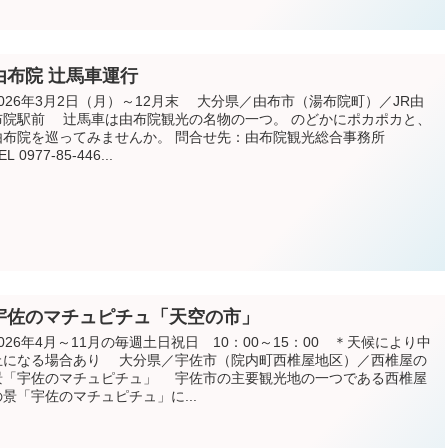
由布院 辻馬車運行
2026年3月2日（月）～12月末 大分県／由布市（湯布院町）／JR由
布院駅前 辻馬車は由布院観光の名物の一つ。 のどかにポカポカと、
由布院を巡ってみませんか。 問合せ先：由布院観光総合事務所
EL 0977-85-446...
宇佐のマチュピチュ「天空の市」
2026年4月～11月の毎週土日祝日 10：00～15：00 ＊天候により中
止になる場合あり 大分県／宇佐市（院内町西椎屋地区）／西椎屋の
景「宇佐のマチュピチュ」 宇佐市の主要観光地の一つである西椎屋
の景「宇佐のマチュピチュ」に...