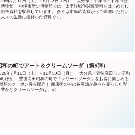
2026年7月11日（土）～9月13日（日） 大分県／中津市／中津市歴
史博物館 中津市歴史博物館では、太平洋戦争関連資料をはじめとし
た戦争資料を収蔵しています。 多くは市民の皆様からご寄贈いただい
た人々の生活に根付いた資料です。 ...
昭和の町でアート＆クリームソーダ（第5弾）
2026年7月11日（土）～11月30日（月） 大分県／豊後高田市／昭和
の町ほか 豊後高田昭和の町で「クリームソーダ」をお得に楽しめる
2種類のクーポン券を販売！ 商店街の中の各店舗が趣向を凝らした彩
り豊かなクリームソーダは、昭...