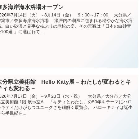
奈多海岸海水浴場オープン
2026年7月14日（火）～8月14日（金） 9：00～17：00 大分県／
杵築市／奈多海岸海水浴場 瀬戸内の潮風に包まれる穏やかな海水浴
場。白い砂浜と見事な枝ぶりの老松の姿、その景観は「日本の白砂青
100選 」に選ばれて...
大分県立美術館 Hello Kitty展 – わたしが変わるとキ
ティも変わる –
2026年7月17日（金）～9月23日（水・祝） 大分県／大分市／大分
県立美術館 1階 展示室A 「キティとわたし」の50年をテーマにハロ
ーキティだけがもつユニークさを紐解く展覧会。 ハローキティは誕生
から半世紀を...