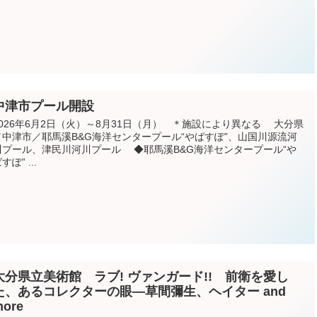
中津市プール開設
2026年6月2日（火）～8月31日（月） ＊施設により異なる 大分県
／中津市／耶馬溪B&G海洋センタープール“やばすぽ”、山国川源流河
川プール、津民川河川プール ◆耶馬溪B&G海洋センタープール“や
すぽ” ...
大分県立美術館 ラブ! ヴァンガード!! 前衛を愛し
た、あるコレクターの眼―草間彌生、ヘイター and
more