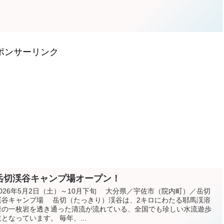
ポンサーリンク
岳切渓谷キャンプ場オープン！
2026年5月2日（土）～10月下旬 大分県／宇佐市（院内町）／岳切
渓谷キャンプ場 岳切（たっきり）渓谷は、2キロにわたる耶馬渓溶
岩の一枚岩を透き通った清流が流れている、全国でも珍しい水流遊歩
道となっています。 毎年、...