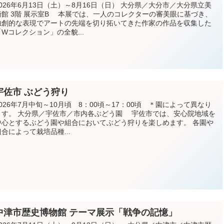
2026年6月13日（土）～8月16日（日） 大分県／大分市／大分県立美
術館 3階 展示室B 本展では、一人のコレクターの審美眼に基づき、
独創的な表現でアートの先端を切り拓いてきた作家の作品を収集した
「Wコレクション」の全貌...
宇佐市 ぶどう狩り
2026年7月中旬～10月頃 8：00頃～17：00頃 ＊園によって異なり
ます。 大分県／宇佐市／市内各ぶどう園 宇佐市では、安心院地域を
中心とするぶどう園や組合においてぶどう狩りを楽しめます。 各園や
組合によって栽培品種...
中津市歴史博物館 テーマ展示「戦争の記憶」