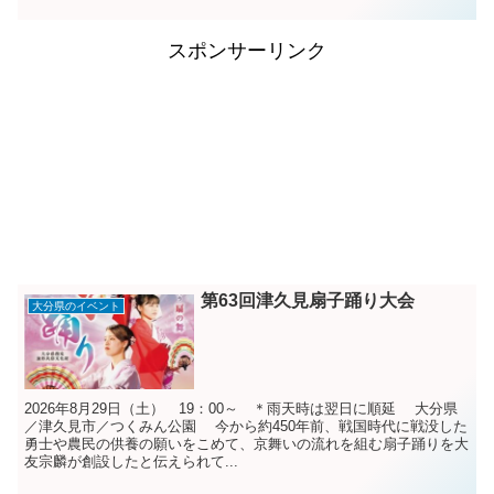
スポンサーリンク
第63回津久見扇子踊り大会
大分県のイベント
2026年8月29日（土） 19：00～ ＊雨天時は翌日に順延 大分県
／津久見市／つくみん公園 今から約450年前、戦国時代に戦没した
勇士や農民の供養の願いをこめて、京舞いの流れを組む扇子踊りを大
友宗麟が創設したと伝えられて...