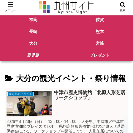
メニュー
検索
福岡
佐賀
長崎
熊本
大分
宮崎
鹿児島
プレゼント
大分の観光イベント・祭り情報
中津市歴史博物館「北原人形芝居
大分県のイベント
ワークショップ」
2026年8月23日（日） 13：00～14：00 大分県／中津市／中津市
歴史博物館 プレイスタジオ 県指定無形民俗文化財の北原人形芝居
保存会による、ワークショップを開催します。 人形芝居についての