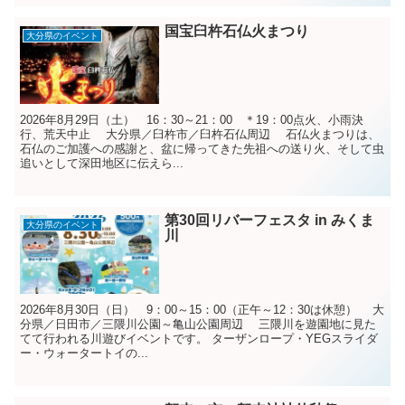
国宝臼杵石仏火まつり
大分県のイベント
2026年8月29日（土） 16：30～21：00 ＊19：00点火、小雨決
行、荒天中止 大分県／臼杵市／臼杵石仏周辺 石仏火まつりは、
石仏のご加護への感謝と、盆に帰ってきた先祖への送り火、そして虫
追いとして深田地区に伝えら...
第30回リバーフェスタ in みくま
大分県のイベント
川
2026年8月30日（日） 9：00～15：00（正午～12：30は休憩） 大
分県／日田市／三隈川公園～亀山公園周辺 三隈川を遊園地に見た
てて行われる川遊びイベントです。 ターザンロープ・YEGスライダ
ー・ウォータートイの...