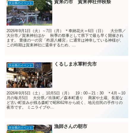
賀来の市 賀来神社仲秋祭
大分県のイベント
2026年9月1日（火）～7日（月） ＊奉納花火＝6日（日） 大分県／
大分市／賀来神社ほか 秋季の祭事として県下で最も早く開催され
ます。 豊後の一の宮「柞原八幡宮」に通常は神幸している神様が、
この時期は賀来神社に還幸するため、...
くるしま水軍軒先市
大分県のイベント
2026年9月5日（土）、10月5日（月） 19：00～21：30 ＊4月～10
月の毎月5日 大分県／玖珠町／森本町通り 商家や土蔵、長屋な
ど古い町並みが残る森町で昭和62年から続く、地元住民の手作りの
夜市です。 ミニライブや...
漁師さんの朝市
大分県のイベント