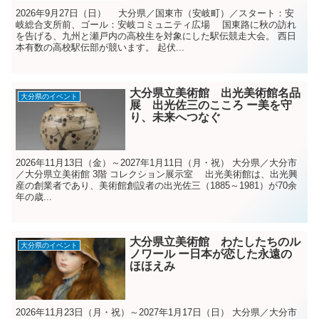
2026年9月27日（日） 大分県／国東市（安岐町）／スタート：安
岐総合支所前、ゴール：安岐コミュニティ広場 国東路に秋の訪れ
を告げる、九州と瀬戸内の高校生を対象にした駅伝競走大会。 西日
本有数の高校駅伝部が競います。 起伏...
大分県立美術館 出光美術館名品
大分県のイベント
展 出光佐三のこころ ー美を守
り、未来へつなぐ
2026年11月13日（金）～2027年1月11日（月・祝） 大分県／大分市
／大分県立美術館 3階 コレクション展示室 出光美術館は、出光興
産の創業者であり、美術館創設者の出光佐三（1885～1981）が70余
年の歳...
大分県立美術館 わたしたちのル
大分県のイベント
ノワール ー日本が恋した永遠の
ほほえみ
2026年11月23日（月・祝）～2027年1月17日（日） 大分県／大分市