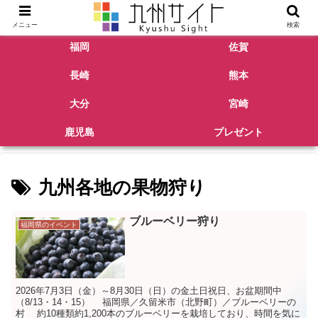
メニュー
検索
福岡
佐賀
長崎
熊本
大分
宮崎
鹿児島
プレゼント
九州各地の果物狩り
ブルーベリー狩り
福岡県のイベント
2026年7月3日（金）～8月30日（日）の金土日祝日、お盆期間中
（8/13・14・15） 福岡県／久留米市（北野町）／ブルーベリーの
村 約10種類約1,200本のブルーベリーを栽培しており、時間を気に