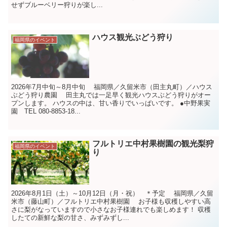
せずブルーベリー狩りが楽し...
ハウス観光ぶどう狩り
福岡県のイベント
2026年7月中旬～8月中旬 福岡県／久留米市（田主丸町）／ハウス
ぶどう狩り農園 田主丸では一足早く観光ハウスぶどう狩りがオー
プンします。 ハウスの中は、甘い香りでいっぱいです。 ●中野果実
園 TEL 080-8853-18...
フルトリエ中村果樹園の観光梨狩
福岡県のイベント
り
2026年8月1日（土）～10月12日（月・祝） ＊予定 福岡県／久留
米市（藤山町）／フルトリエ中村果樹園 お子様も収穫しやすい高
さに梨がなっていますので小さなお子様連れでも楽しめます！ 収穫
したての新鮮な梨の甘さ、みずみずし...