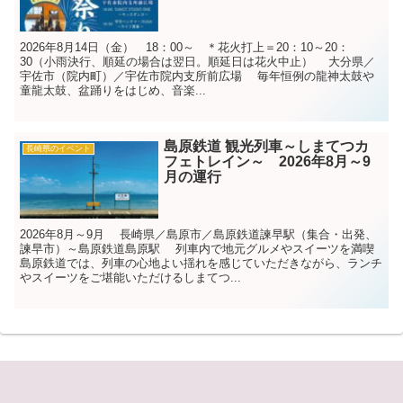
2026年8月14日（金） 18：00～ ＊花火打上＝20：10～20：
30（小雨決行、順延の場合は翌日。順延日は花火中止） 大分県／
宇佐市（院内町）／宇佐市院内支所前広場 毎年恒例の龍神太鼓や
童龍太鼓、盆踊りをはじめ、音楽...
島原鉄道 観光列車～しまてつカ
長崎県のイベント
フェトレイン～ 2026年8月～9
月の運行
2026年8月～9月 長崎県／島原市／島原鉄道諫早駅（集合・出発、
諫早市）～島原鉄道島原駅 列車内で地元グルメやスイーツを満喫
島原鉄道では、列車の心地よい揺れを感じていただきながら、ランチ
やスイーツをご堪能いただけるしまてつ...